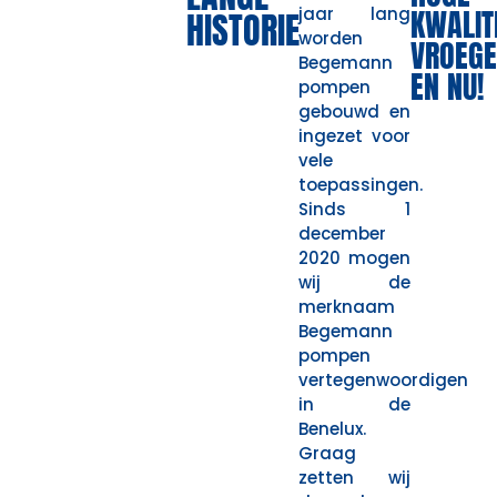
KWALITE
jaar lang
HISTORIE
worden
VROEGE
Begemann
EN NU!
pompen
gebouwd en
ingezet voor
vele
toepassingen.
Sinds 1
december
2020 mogen
wij de
merknaam
Begemann
pompen
vertegenwoordigen
in de
Benelux.
Graag
zetten wij