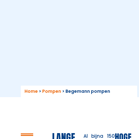
Home
>
Pompen
>
Begemann pompen
LANGE
HOGE
Al bijna 150