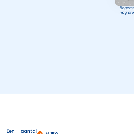
Begeman
nog ste
Een aantal