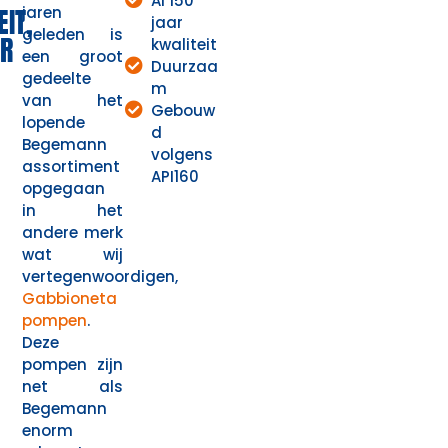
Al 150
IT,
jaren
jaar
geleden is
R
kwaliteit
een groot
Duurzaa
gedeelte
m
van het
Gebouw
lopende
d
Begemann
volgens
assortiment
API160
opgegaan
in het
andere merk
wat wij
vertegenwoordigen,
Gabbioneta
pompen
.
Deze
pompen zijn
net als
Begemann
enorm