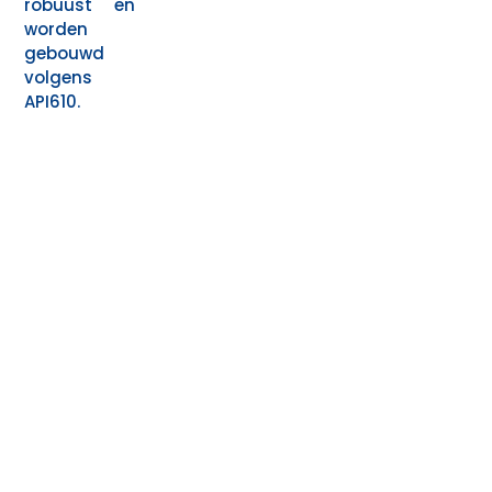
robuust en
worden
gebouwd
volgens
API610.