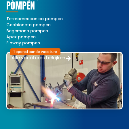
POMPEN
Termomeccanica pompen
Gebbioneta pompen
Begemann pompen
Apex pompen
Floway pompen
1 openstaande vacature
Alle vacatures bekijken