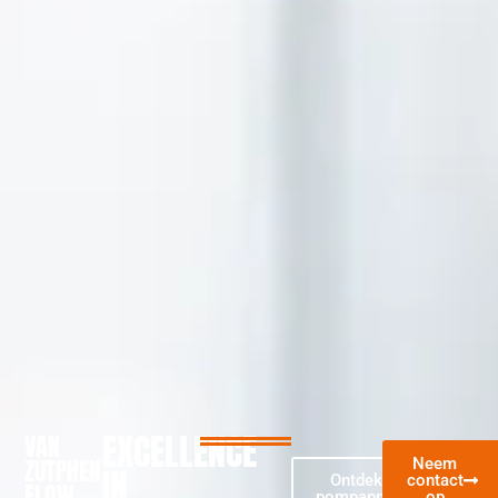
EXCELLENCE
VAN
ZUTPHEN
Neem
IN
Ontdek onze
contact
FLOW
pompapplicaties
op