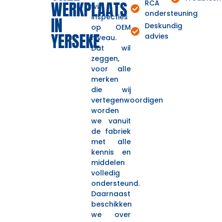
WERKPLAATS
RCA
wij
ondersteuning
inspecties
IN
Deskundig
op OEM
YERSEKE
advies
niveau.
Dat wil
zeggen,
voor alle
merken
die wij
vertegenwoordigen
worden
we vanuit
de fabriek
met alle
kennis en
middelen
volledig
ondersteund.
Daarnaast
beschikken
we over