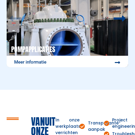
POMPAPPLICATIES
Meer informatie
VANUIT
In onze
Project
Transparante
werkplaats
engineeri
ONZE
aanpak
verrichten
Troublesh