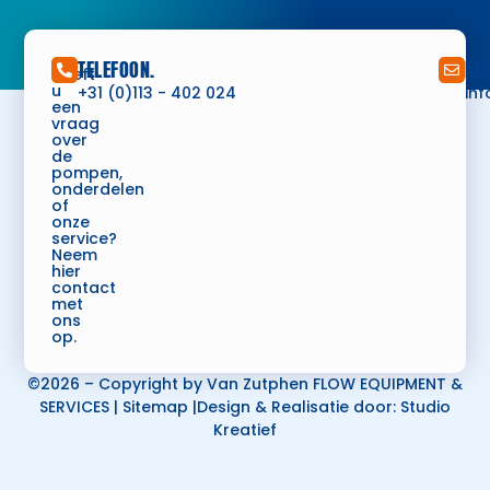
TELEFOON.
MA
Heeft
u
+31 (0)113 - 402 024
in
een
vraag
over
de
pompen,
onderdelen
of
onze
service?
Neem
hier
contact
met
ons
op.
©2026 – Copyright by Van Zutphen FLOW EQUIPMENT &
SERVICES
|
Sitemap
|Design & Realisatie door:
Studio
Kreatief